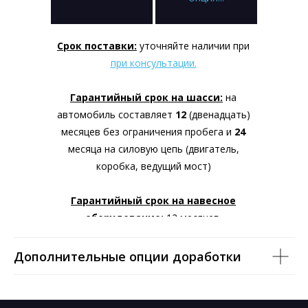
Срок поставки:
уточняйте наличии при
при консультации.
Гарантийный срок на шасси:
на
автомобиль составляет
12
(двенадцать)
месяцев без ограничения пробега и
24
месяца на силовую цепь (двигатель,
коробка, ведущий мост)
Гарантийный срок на навесное
оборудование
:
12 месяцев.
|
Порядок оплаты:
более подробная
Дополнительные опции доработки
информация
при консультации.