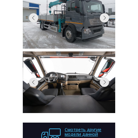
T5G 4X2 С КМУ HKTC (HLC-7016)
Бортовой грузовик HOWO T5G 4x2 с
КМУ HKTC (HLC-7016); ZZ1167M561GE1,
кабина - T5G-D, ДВС - МС07.28-50, 280
л.с; КПП - HW13709XST+ КОМ HW50 ;
передняя ось- VGD71; задние мосты -
MCY11BGS（4.11) ; руль - BOSCH
гидравлический с пневмоусилителем;
тормозная система - ABS(4S/4M); шины -
315/80R22.5 ; бак - 200L, колесная база
5600
Смотреть другие
модели данной