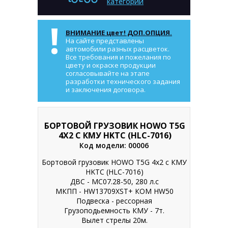
категории
!
ВНИМАНИЕ цвет! ДОП.ОПЦИЯ.
На сайте представлены
автомобили разных расцветок.
Все требования и пожелания по
цвету и окраске продукции
согласовывайте на этапе
разработки технического задания
и заключения договора.
БОРТОВОЙ ГРУЗОВИК HOWO T5G
4X2 С КМУ HKTC (HLC-7016)
Код модели: 00006
Бортовой грузовик HOWO T5G 4x2 с КМУ
HKTC (HLC-7016)
ДВС - МС07.28-50, 280 л.с
МКПП - HW13709XST+ КОМ HW50
Подвеска - рессорная
Грузоподьемность КМУ - 7т.
Вылет стрелы 20м.