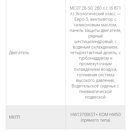
МС07.28-50, 280 л.с. (6 871
л.) Экологический класс —
Евро-5, вентилятор с
силиконовым маслом,
панель защиты двигателя,
рядный
шестицилиндровый, с
водяным охлаждением,
Двигатель
четырехтактный дизель, с
турбонаддувом и
промежуточным
охлаждением воздуха,
топливная система
высокого давления,
Водительское сиденье с
пневматической
подвеской
HW13709XST+ КОМ HW50
МКПП
(прямого типа)