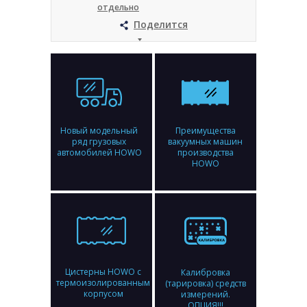
отдельно
Поделится
Новый модельный
Преимущества
ряд грузовых
вакуумных машин
автомобилей HOWO
производства
HOWO
Цистерны HOWO с
Калибровка
термоизолированным
(тарировка) средств
корпусом
измерений.
ОПЦИЯ!!!