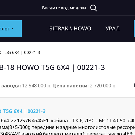
Введите код модели
SITRAK \ HOWO
УРАЛ
алог
5G 6X4 | 00221-3
18 HOWO Т5G 6X4 | 00221-3
 завода:
12 548 000 р.
Цена навески:
2 720 000 р.
5G 6X4 | 00221-3
4; ZZ1257N464GE1, кабина - TX-F, ДВС - MC11.40-50（400
ма(8+5/300); передние и задние многолистовые рессоры 
S/4M);высокий бампер ( металл.); передат. число 4.63; ши