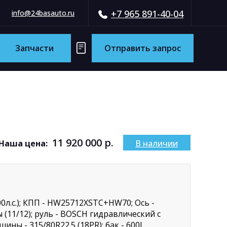
+7 965 891-40-04
info@24basauto.ru
Запчасти
Отправить запрос
11 920 000 р.
Наша цена:
В наличии
л.с.); КПП - HW25712XSTC+HW70; Ось -
(11/12); руль - BOSCH гидравлический с
ны - 315/80R22.5 (18PR); бак - 600L,