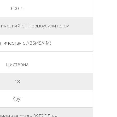
600 л.
ический с пневмоусилителем
тическая с ABS(4S/4M)
Цистерна
18
Круг
ионная сталь 09Г2С 5 мм