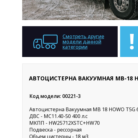
!
Смотреть другие
модели данной
категории
АВТОЦИСТЕРНА ВАКУУМНАЯ МВ-18 H
Код модели: 00221-3
Автоцистерна Вакуумная МВ 18 HOWO Т5G 
ДВС - MC11.40-50 400 л.с
МКПП - HW25712XSTC+HW70
Подвеска - рессорная
Объем цистерны - 18 м3