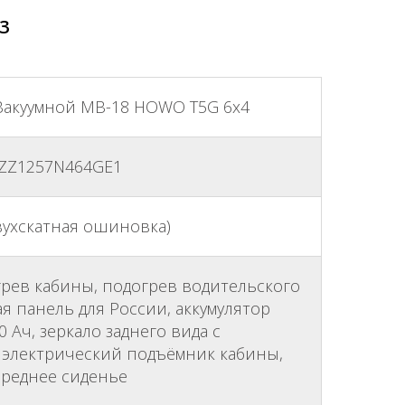
3
акуумной МВ-18 HOWO Т5G 6x4
ZZ1257N464GE1
двухскатная ошиновка)
грев кабины, подогрев водительского
я панель для России, аккумулятор
 Ач, зеркало заднего вида с
 электрический подъёмник кабины,
среднее сиденье