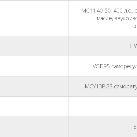
MC11.40-50, 400 л.с.
масле, звукои
в
HW
VGD95 саморегул
MCY13BGS саморегу
3