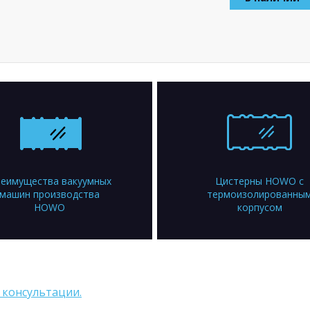
еимущества вакуумных
Цистерны HOWO с
машин производства
термоизолированны
HOWO
корпусом
 консультации.