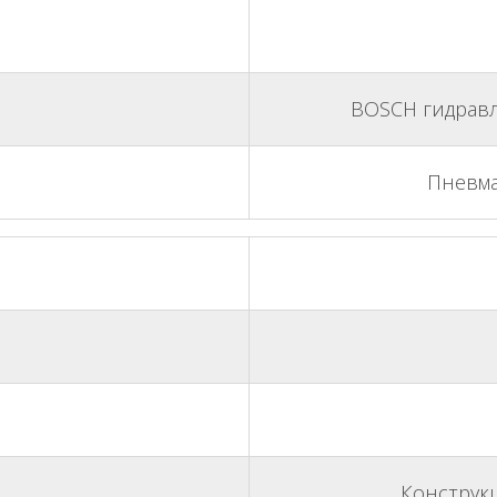
BOSCH гидравл
Пневма
Конструкц